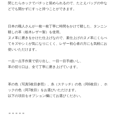
閉じたらホックでパチッと留められるので、たとえバッグの中な
どでも開かずにすっと持つことができます。
日本の職人さんが一枚一枚丁寧に時間をかけて鞣した、タンニン
鞣しの革（栃木レザー製）を使用。
ヌメ革に磨きをかけた仕上げなので、素仕上げのヌメ革にくらべ
てキズやシミが気になりにくく、レザー初心者の方にも気軽にお
使いいただけます。
一点一点手作業で切り出し、一目一目手縫いし、
革の切り口は、全て丁寧に磨き上げています。
革の色（写真5枚目参照）、糸（ステッチ）の色（同6枚目）、ホ
ックの色（同7枚目）をお選びいただけます。
以下の項目をオプション欄にてお選びください。
＝＝＝＝＝