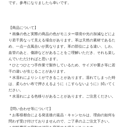
です。参考になりましたら幸いです。
【商品について】
＊画像の色と実際の商品の色がモニター環境や光の加減などによ
り若干異なって見える場合があります。革は天然の素材であるた
め、一点一点風合いが異なります。革の部位による違い、しわ、
血管のあと、傷跡などがあることをご理解いただき、それも楽し
んでいただければと思います。
＊ひとつひとつ手作業で製作しているため、サイズや重さ等に若
干の違いが生じることがあります。
＊水濡れによりシミができることがあります。濡れてしまった時
は、柔らかい布で押さえるように（こすらないように）拭いてく
ださい。
＊水濡れによる色移りがあることがあります。ご注意ください。
【問い合わせ等について】
＊お客様都合による発送後の返品・キャンセルは、理由の如何を
問わず受け付けておりませんので、ご了承の上ご注文下さい。