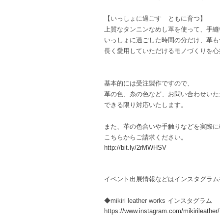
【いっしょに過ごす ともに育つ】
上質なタンニンなめし革を使って、手縫
いっしょに過ごした時間の分だけ、革も
長く愛用していただけるモノづくりを心
基本的には受注製作ですので、
革の色、糸の色など、お問い合わせいた
できる限り対応いたします。
また、革の色合いや手触りなどを実際に
こちらからご請求ください。
http://bit.ly/2rMWHSV
イベント出展情報などはインスタグラム
◆mikiri leather works インスタグラム
https://www.instagram.com/mikirileather/