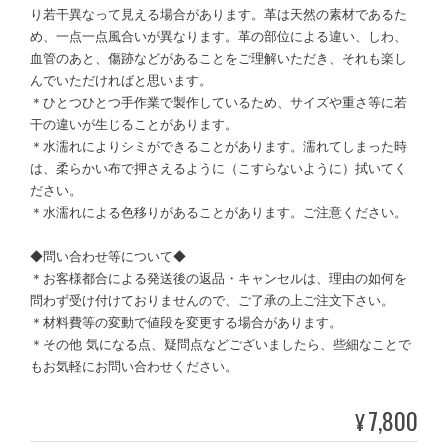
り若干異なって見える場合があります。革は天然の素材であるた
め、一点一点風合いが異なります。革の部位による違い、しわ、
血管のあと、傷跡などがあることをご理解いただき、それも楽し
んでいただければと思います。
＊ひとつひとつ手作業で製作しているため、サイズや重さ等に若
干の違いが生じることがあります。
＊水濡れによりシミができることがあります。濡れてしまった時
は、柔らかい布で押さえるように（こすらないように）拭いてく
ださい。
＊水濡れによる色移りがあることがあります。ご注意ください。
◆問い合わせ等について◆
＊お客様都合による発送後の返品・キャンセルは、理由の如何を
問わず受け付けておりませんので、ご了承の上ご注文下さい。
＊材料費等の変動で値段を変更する場合があります。
＊その他 気になる点、疑問点などございましたら、些細なことで
もお気軽にお問い合わせください。
7,800
¥