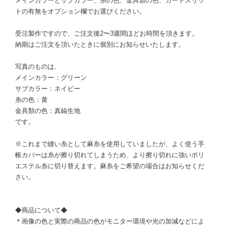
メインカラーとサブカラー、糸の色、金具類の色、カードスリッ
トの有無をオプション欄でお選びください。
受注製作ですので、ご注文後2〜3週間ほどお時間を頂きます。
納期はご注文を頂いたときに個別にお知らせいたします。
写真のものは、
メインカラー：グリーン
サブカラー：ネイビー
糸の色：黄
金具類の色：真鍮生地
です。
※これまで縫い糸として麻糸を使用していましたが、よく使う手
帳カバーは糸が擦り切れてしまうため、より擦り切れに強いポリ
エステル糸に切り替えます。麻糸をご希望の場合はお知らせくだ
さい。
◆商品について◆
＊画像の色と実際の商品の色がモニター環境や光の加減などによ